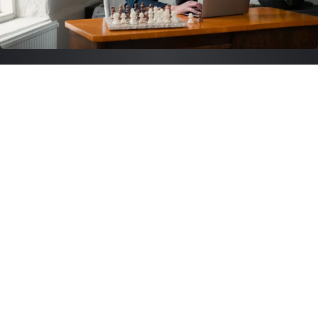
SEO. Trafik. I rätt riktning.
Första sidan på en resultatsökning är det användaren klickar
på. Andras produkter och tjänster ska inte visas ovan er.
Med den mentaliteten har vi verktygen, kunskapen och
tekniken för att andra ska blicka upp mot er och inte tvärtom.
LÄS MER OM SEO →