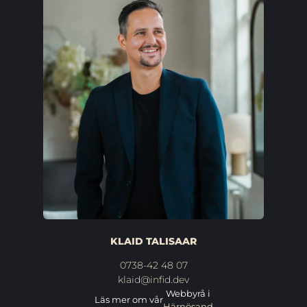
KLAID TALISAAR
0738-42 48 07
klaid@infid.dev
Webbyrå i
Läs mer om vår
Härnösand