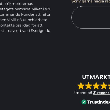
Skriv gärna några rad
at i sökmotorernas
öretagets hemsida, vilket i sin
ör kommande kunder att hitta
men vi vill nå ut och arbeta
ntakta oss idag för att
kt – oavsett var i Sverige du
UTMÄRK
Baserat på
31 recens