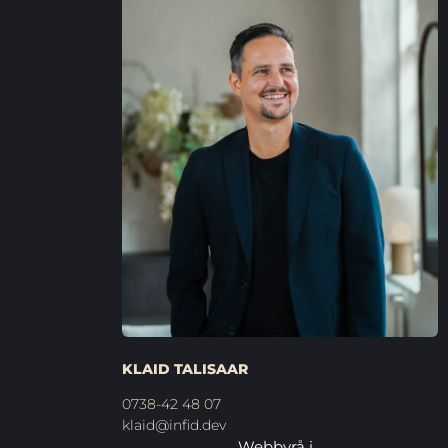
KLAID TALISAAR
0738-42 48 07
klaid@infid.dev
Webbyrå i