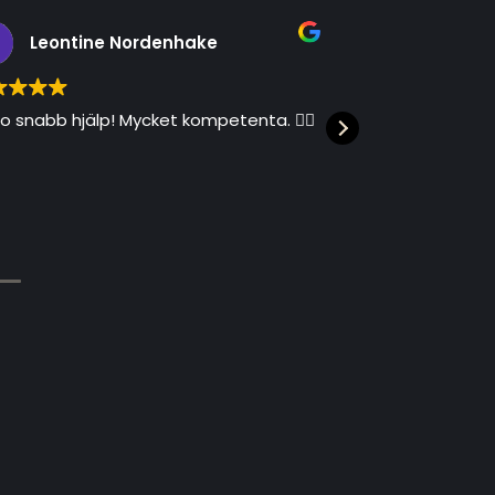
Leontine Nordenhake
R A
 snabb hjälp! Mycket kompetenta. 👌🏻
Alltid effektiv
lösningsoriente
Rekommendera