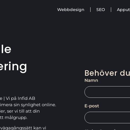
Webbdesign
SEO
Apput
le
ring
Behöver du
Namn
 | Vi på Infid AB
imera sin synlighet online.
E-post
ser vi till att din
ätt målgrupp.
lvägagångssätt kan vi