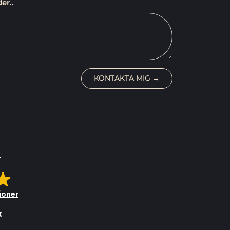
er..
KONTAKTA MIG →
T
ioner