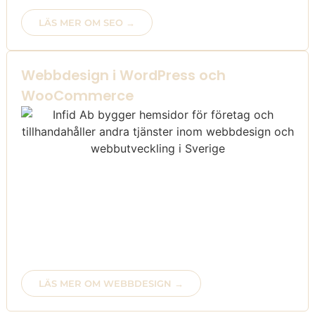
LÄS MER OM SEO →
Webbdesign i WordPress och
WooCommerce
Ute efter responsiva webbsidor anpassade för mobil,
surfplatta eller dator? Webbshop upplevelse med
fantastiska verktyg eller anpassade driftmiljöer för din
webbplats?
Önskar du att anlita programmerare med kunskap inom
HTML, CSS, Javascript, SQL, Php? Om så är fallet.
Välkommen in i värmen..
LÄS MER OM WEBBDESIGN →