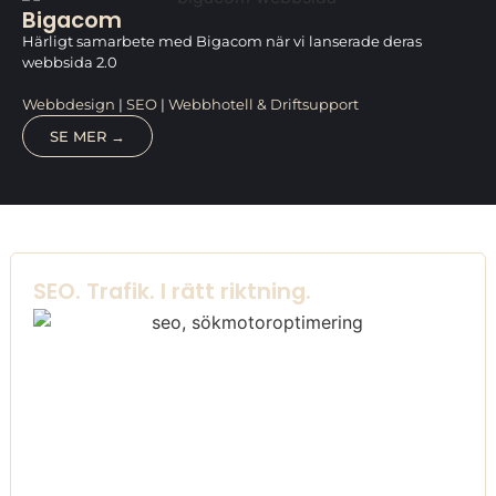
Bigacom
Härligt samarbete med Bigacom när vi lanserade deras
webbsida 2.0
Webbdesign
|
SEO
|
Webbhotell & Driftsupport
SE MER →
SEO. Trafik. I rätt riktning.
Första sidan på en resultatsökning är det användaren
klickar på.
Andras produkter och tjänster ska inte visas ovan er.
Med den mentaliteten har vi verktygen, kunskapen och
tekniken för att andra ska blicka upp mot er och inte
tvärtom.