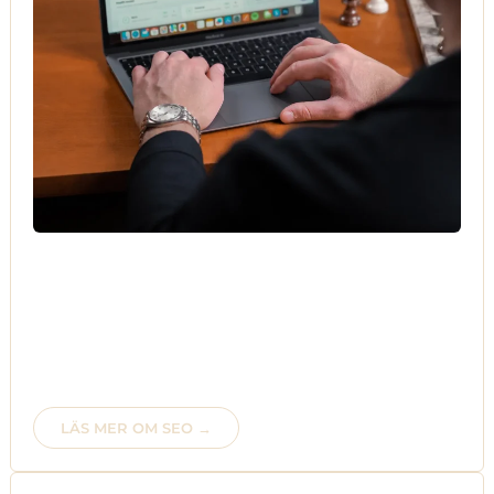
Första sidan på en resultatsökning är det användaren
klickar på.
Andras produkter och tjänster ska inte visas ovan er.
Med den mentaliteten har vi verktygen, kunskapen och
tekniken för att andra ska blicka upp mot er och inte
tvärtom.
LÄS MER OM SEO →