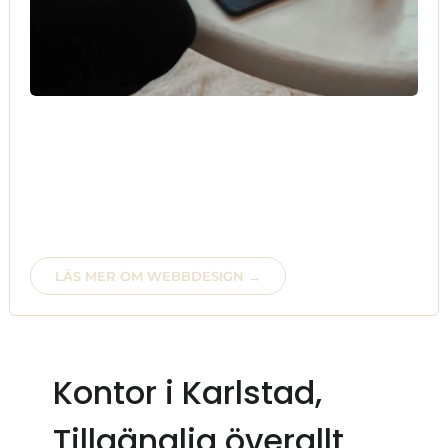
Ute efter responsiva webbsidor anpassade för mobil,
surfplatta eller dator? Webbshop upplevelse med
fantastiska verktyg eller anpassade driftmiljöer för din
webbplats?
Önskar du att anlita programmerare med kunskap inom
HTML, CSS, Javascript, SQL, Php? Om så är fallet.
Välkommen in i värmen..
LÄS MER OM WEBBDESIGN →
Kontor i Karlstad,
Tillgänglig överallt