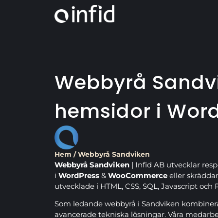
Webbyrå Sandvi
hemsidor i Wor
Hem
/
Webbyrå Sandviken
Webbyrå Sandviken
| Infid AB utvecklar res
i
WordPress
&
WooCommerce
eller skrädda
utvecklade i HTML, CSS, SQL, Javascript och 
Som ledande webbyrå i Sandviken kombinerar
avancerade tekniska lösningar. Våra medarb