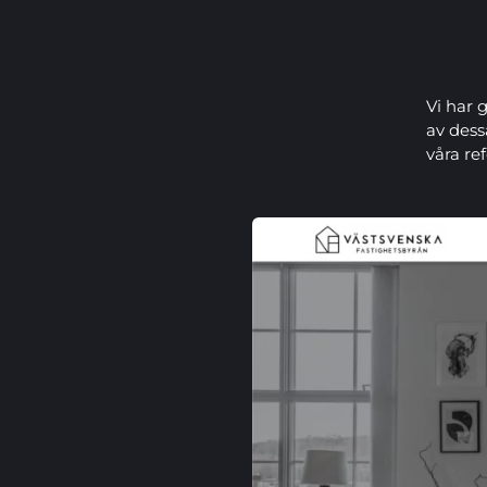
Vi har 
av dess
våra re