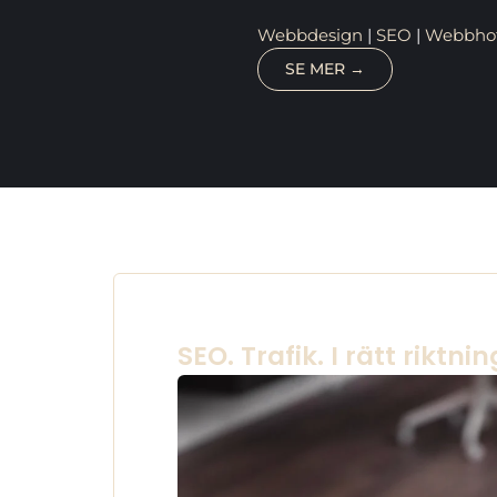
Webbdesign
|
SEO
|
Webbhote
SE MER →
SEO. Trafik. I rätt riktnin