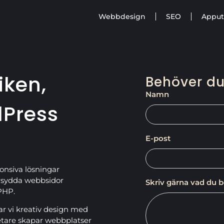
Webbdesign
SEO
Apput
ken,
Behöver du
Namn
dPress
E-post
ponsiva lösningar
rsydda webbsidor
Skriv gärna vad du 
PHP.
 vi kreativ design med
etare skapar webbplatser