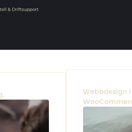
ll & Driftsupport
Webbdesign i
g.
WooCommer