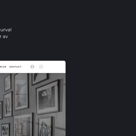
 urval
r av