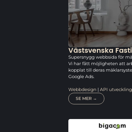
Västsvenska Fast
Supersnygg webbsida för mä
Vi har fått möjligheten att 
kopplat till deras mäklarsys
Google Ads.
Webbdesign
|
API utveckling
SE MER →