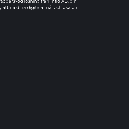
räddarsydd lösning från Infid AB, din
ig att nå dina digitala mål och öka din