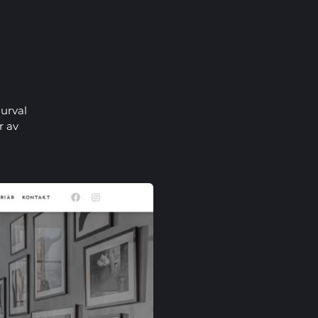
 urval
r av