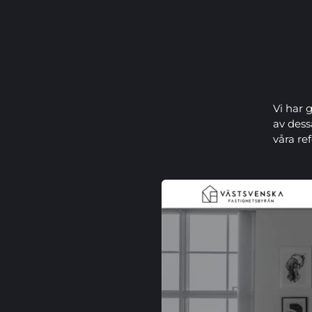
Vi har 
av dess
våra re