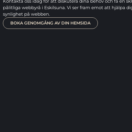
Kontakta oss idag för att diskutera dina behov och få en sk
pålitliga webbyrå i Eskilsuna. Vi ser fram emot att hjälpa d
synlighet på webben.
BOKA GENOMGÅNG AV DIN HEMSIDA