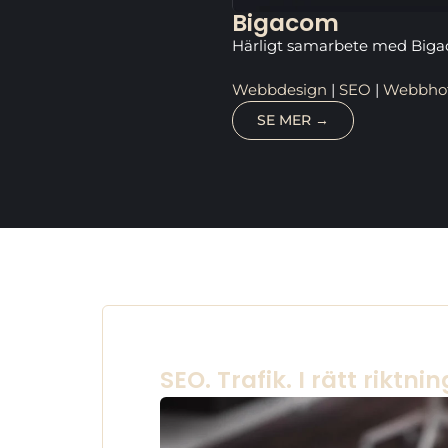
Bigacom
Härligt samarbete med Bigac
Webbdesign
|
SEO
|
Webbhote
SE MER →
SEO. Trafik. I rätt riktnin