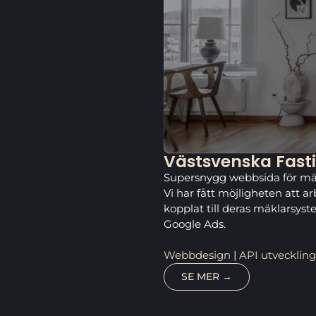
Västsvenska Fast
Supersnygg webbsida för mä
Vi har fått möjligheten att 
kopplat till deras mäklarsys
Google Ads.
Webbdesign
|
API utveckling
SE MER →