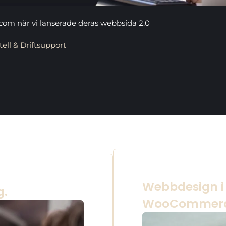
om när vi lanserade deras webbsida 2.0
ll & Driftsupport
Webbdesign i
g.
WooCommer