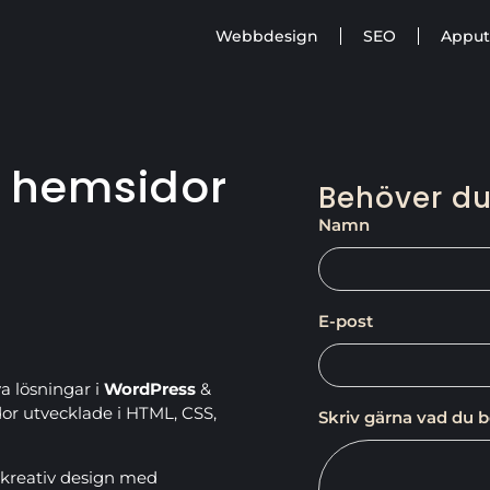
Webbdesign
SEO
Apput
 hemsidor
Behöver du
Namn
E-post
va lösningar i
WordPress
&
or utvecklade i HTML, CSS,
Skriv gärna vad du 
kreativ design med