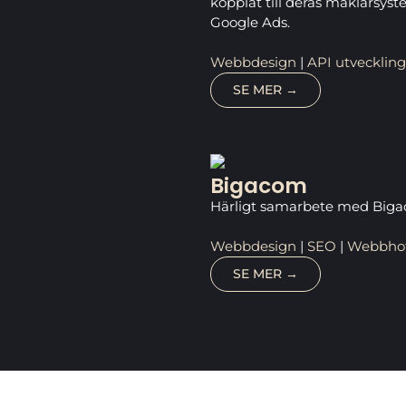
kopplat till deras mäklarsys
Google Ads.
Webbdesign
|
API utveckling
SE MER →
Bigacom
Härligt samarbete med Bigac
Webbdesign
|
SEO
|
Webbhote
SE MER →