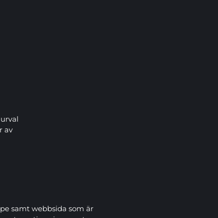
 urval
r av
type samt webbsida som är