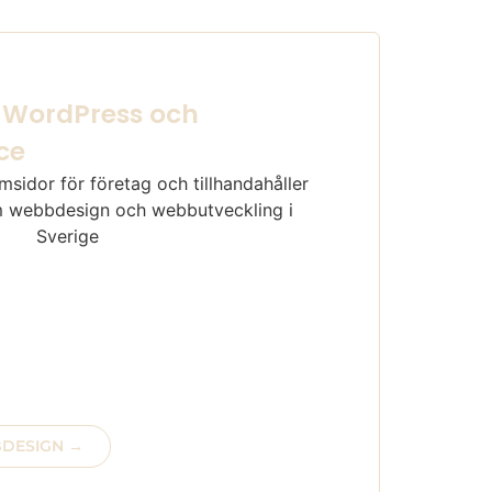
 WordPress och
ce
webbsidor anpassade för mobil,
r? Webbshop upplevelse med fantastiska
e driftmiljöer för din webbplats?
 programmerare med kunskap inom
 SQL, Php? Om så är fallet.
n..
BDESIGN →