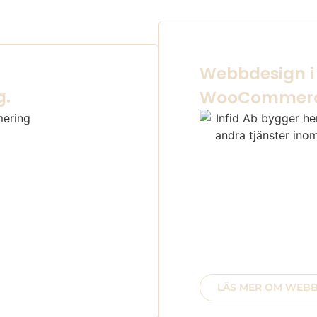
Webbdesign i
g.
WooCommer
det användaren klickar
Ute efter responsiva 
visas ovan er.
surfplatta eller dato
verktyg eller anpassad
n, kunskapen och
ot er och inte
Önskar du att anlita
HTML, CSS, Javascript,
Välkommen in i värme
LÄS MER OM WEB