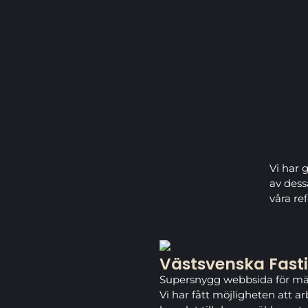
Vi har 
av dess
våra re
Västsvenska Fast
Supersnygg webbsida för mä
Vi har fått möjligheten att 