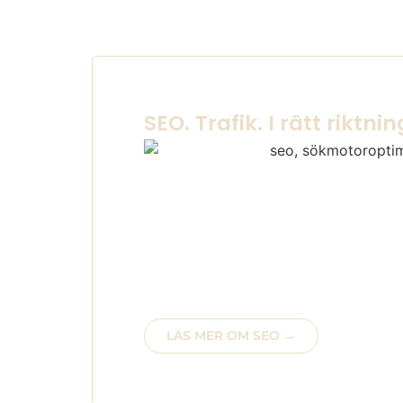
SEO. Trafik. I rätt riktnin
Första sidan på en resultatsökning är 
på.
Andras produkter och tjänster ska inte 
Med den mentaliteten har vi verktyge
tekniken för att andra ska blicka upp m
tvärtom.
LÄS MER OM SEO →