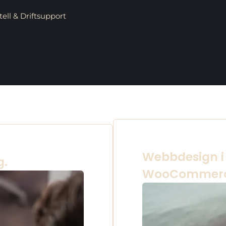
ll & Driftsupport
Webbdesign i
g.
WooCommer