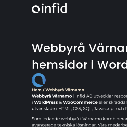
Webbyrå Värna
hemsidor i Wor
Hem
/
Webbyrå Värnamo
Webbyrå Värnamo
| Infid AB utvecklar respo
i
WordPress
&
WooCommerce
eller skrädda
utvecklade i HTML, CSS, SQL, Javascript och 
Som ledande webbyrå i Värnamo kombinerar 
avancerade tekniska lösningar. Våra medarb