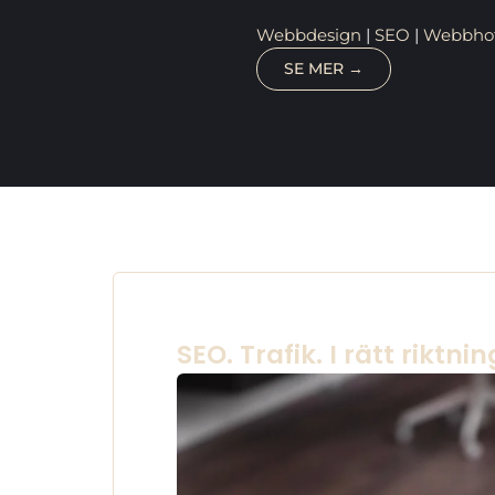
Webbdesign
|
SEO
|
Webbhote
SE MER →
SEO. Trafik. I rätt riktnin