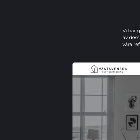
Vi har 
av dess
våra re