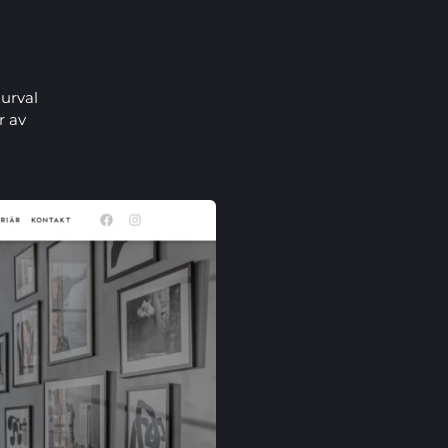
 urval
r av