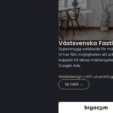
Västsvenska Fast
Supersnygg webbsida för mä
Vi har fått möjligheten att 
kopplat till deras mäklarsys
Google Ads.
Webbdesign
|
API utveckling
SE MER →