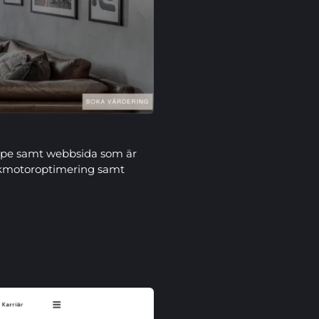
type samt webbsida som är
sökmotoroptimering samt