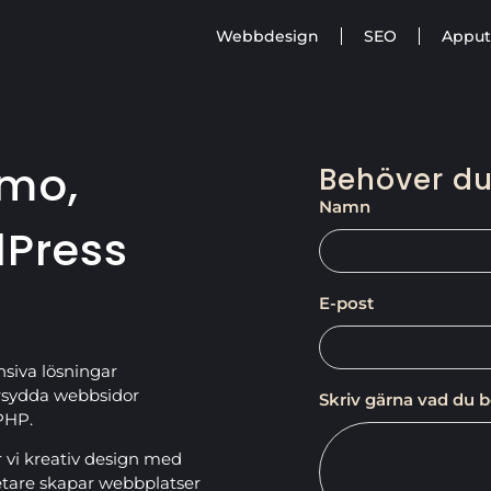
Webbdesign
SEO
Apput
mo,
Behöver du
Namn
dPress
E-post
nsiva lösningar
rsydda webbsidor
Skriv gärna vad du 
PHP.
vi kreativ design med
etare skapar webbplatser