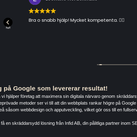
Bra o snabb hjälp! Mycket kompetenta. 👌🏻
All
lös
Re
 på Google som levererar resultat!
h vi hjälper företag att maximera sin digitala närvaro genom skrädd
eprövade metoder ser vi till att din webbplats rankar högre på Google 
leå såsom webbdesign och apputveckling, vilket gör oss till en fullserv
få en skräddarsydd lösning från Infid AB, din pålitliga partner inom SE