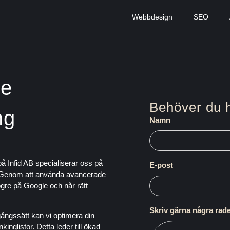
Webbdesign
SEO
le
Behöver du h
ng
Namn
å Infid AB specialiserar oss på
E-post
ne. Genom att använda avancerade
högre på Google och når rätt
Skriv gärna några rade
ångssätt kan vi optimera din
inglistor. Detta leder till ökad