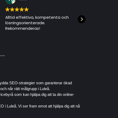
tid effektiva, kompetenta och
Vi har anlitat 
ningsorienterade.
webbutvecklin
kommenderas!
professionella
hög kvalitet.
Läs mer
Rekommendera
en pålitlig dig
arsydda SEO-strategier som garanterar ökad
och når rätt målgrupp i Luleå.
icebyrå som kan hjälpa dig att ta din online-
O i Luleå. Vi ser fram emot att hjälpa dig att nå