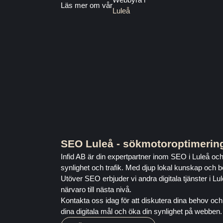
Läs mer om vår
Luleå
Toppen bemötande och superbra service!
Precis vad en egen företagare behöver 🙌
Rekommenderar 🙌
SEO Luleå - sökmotoroptimering
Infid AB är din expertpartner inom SEO i Luleå oc
synlighet och trafik. Med djup lokal kunskap och b
Utöver SEO erbjuder vi andra digitala tjänster i Lu
närvaro till nästa nivå.
Kontakta oss idag för att diskutera dina behov och 
dina digitala mål och öka din synlighet på webben.