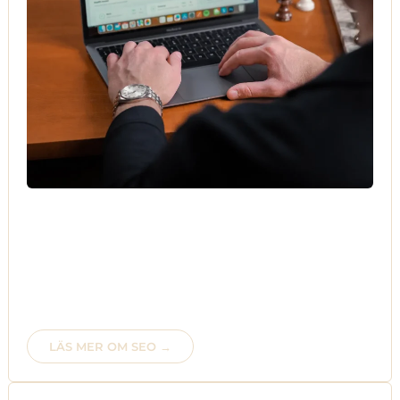
Första sidan på en resultatsökning är det användaren
klickar på.
Andras produkter och tjänster ska inte visas ovan er.
Med den mentaliteten har vi verktygen, kunskapen och
tekniken för att andra ska blicka upp mot er och inte
tvärtom.
LÄS MER OM SEO →