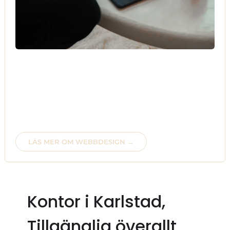
Ute efter responsiva webbsidor anpassade för mobil,
surfplatta eller dator? Webbshop upplevelse med
fantastiska verktyg eller anpassade driftmiljöer för din
webbplats?
Önskar du att anlita programmerare med kunskap inom
HTML, CSS, Javascript, SQL, Php? Om så är fallet.
Välkommen in i värmen..
LÄS MER OM WEBBDESIGN →
Kontor i Karlstad,
Tillgänglig överallt